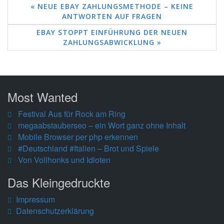
« NEUE EBAY ZAHLUNGSMETHODE – KEINE
ANTWORTEN AUF FRAGEN
EBAY STOPPT EINFÜHRUNG DER NEUEN
ZAHLUNGSABWICKLUNG »
Most Wanted
Festival Aus für Rock am Ring
megaabstauberseo – ein Wort ganz ohne Inhalt
Mobile Browser per php erkennen
#Deutschland #Italien – Brot und Spiele
Von Vollhonks und Idioten
Das Kleingedruckte
Impressum
Datenschutzerklärung