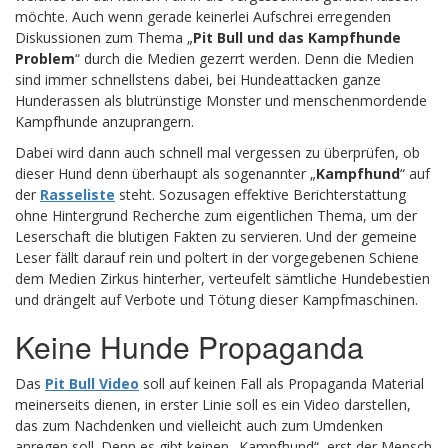
möchte. Auch wenn gerade keinerlei Aufschrei erregenden
Diskussionen zum Thema „
Pit Bull und das Kampfhunde
Problem
“ durch die Medien gezerrt werden. Denn die Medien
sind immer schnellstens dabei, bei Hundeattacken ganze
Hunderassen als blutrünstige Monster und menschenmordende
Kampfhunde anzuprangern.
Dabei wird dann auch schnell mal vergessen zu überprüfen, ob
dieser Hund denn überhaupt als sogenannter „
Kampfhund
“ auf
der
Rasseliste
steht. Sozusagen effektive Berichterstattung
ohne Hintergrund Recherche zum eigentlichen Thema, um der
Leserschaft die blutigen Fakten zu servieren. Und der gemeine
Leser fällt darauf rein und poltert in der vorgegebenen Schiene
dem Medien Zirkus hinterher, verteufelt sämtliche Hundebestien
und drängelt auf Verbote und Tötung dieser Kampfmaschinen.
Keine Hunde Propaganda
Das
Pit Bull Video
soll auf keinen Fall als Propaganda Material
meinerseits dienen, in erster Linie soll es ein Video darstellen,
das zum Nachdenken und vielleicht auch zum Umdenken
anregen soll. Denn es gibt keinen „Kampfhund“, erst der Mensch