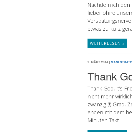
Nachdem ich den S
lieber ohne unser
Verspätungsnerven
etwas zu kurz gera
WEITERLESEN »
9. MÄRZ 2014
|
MANI STRAT
Thank God
Thank God, it’s Fr
nicht mehr wirkli
zwanzig (!) Grad, 
enden mit dem heut
Minuten Takt ….