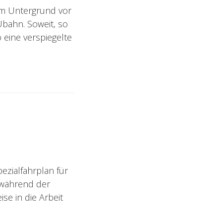
 im Untergrund vor
 Ubahn. Soweit, so
o eine verspiegelte
pezialfahrplan für
 während der
se in die Arbeit