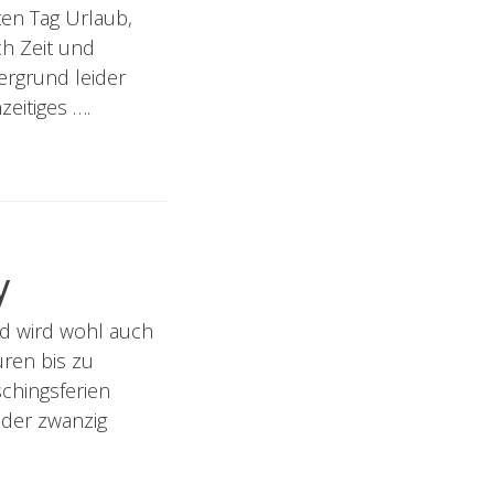
en Tag Urlaub,
ch Zeit und
ergrund leider
zeitiges ….
y
und wird wohl auch
ren bis zu
schingsferien
 der zwanzig