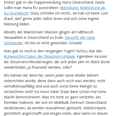
Früher gab es die Puppensendung Hurra Deutschland, heute
sollte man Hurra EU ausstrahlen:
Abtreibung: Kindstötung als
EU-Grundrecht
. Dazu schreibe ich nichts, da hab ich keine Lust
drauf, darf gerne jeder selbst lesen und sich seine eigene
Meinung bilden.
Abseits der Mainstream Massen gingen am Mittwoch
Neuwahlen in Deutschland zu Ende.
Gesucht: der neue
SEOkanzler
. Ich bin es nicht geworden. Schade!
Was gab es noch in den vergangen Tagen? Achso, klar das
#UnwortDesTages: die Ökostrom-Umlage
. Irgendwie müssen
die Steuerverschleuderungen, die sich jedes Jahr im Black Book
wiederfinden, ja finanziert werden, oder?
Wo kämen wir denn hin, wenn jeder seine Kinder daheim
unterrichten würde, diese dann auch noch was werden, nicht
verhaltensauffällig sind und auch sonst keine Mängel zu
verzeichnen sind? Da muss Vater Staat dann schon mal seine
Macht demonstrieren. Was ich nicht so ganz verstehe, bei
fremden Kulturen, die sich im Multikulti Zentrum Deutschland
niederlassen, da werden Ausnahmen gemacht, Gebetsräume
gerichtlich angeschafft und einiges mehr, aber wenn es darum