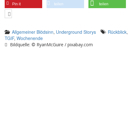
Pin it
teilen
teilen
Allgemeiner Blödsinn
,
Underground Storys
Rückblick
,
TGIF
,
Wochenende
Bildquelle: © RyanMcGuire / pixabay.com