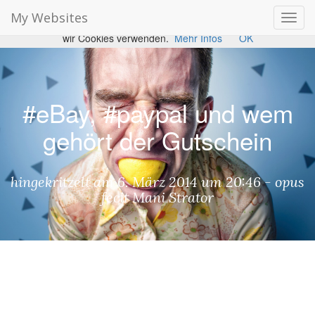
#eBay, #paypal und wem gehört der Gutschein ⋆ My Websites
Cookies erleichtern die Bereitstellung unserer Dienste. Mit der
My Websites
Toggl
Nutzung unserer Dienste erklären Sie sich damit einverstanden, dass
navig
wir Cookies verwenden.
Mehr Infos
OK
#eBay, #paypal und wem
gehört der Gutschein
hingekritzelt am
6. März 2014 um 20:46
-
opus
fecit
Mani Strator