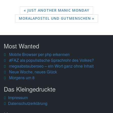
« JUST ANOTHER MANIC MONDAY
MORALAPOSTEL UND GUTMENSCHEN »
Most Wanted
Mobile Browser per php erkennen
#FAZ als populistische Sprachrohr des Volkes?
megaabstauberseo – ein Wort ganz ohne Inhalt
Neue Woche, neues Glück
Morgens um 8
Das Kleingedruckte
Impressum
Datenschutzerklärung