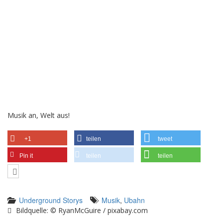
Musik an, Welt aus!
+1
teilen
tweet
Pin it
teilen
teilen
Underground Storys
Musik
,
Ubahn
Bildquelle: © RyanMcGuire / pixabay.com