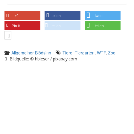
+1
teilen
tweet
Pin it
teilen
teilen
Allgemeiner Blödsinn
Tiere
,
Tiergarten
,
WTF
,
Zoo
Bildquelle: © hbieser / pixabay.com