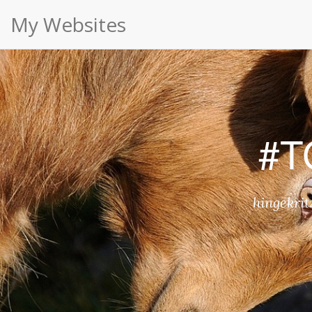
#TGIF Happy Halloween ⋆ My Websites
Cookies erleichtern die Bereitstellung unserer Dien
My Websites
#T
hingekrit