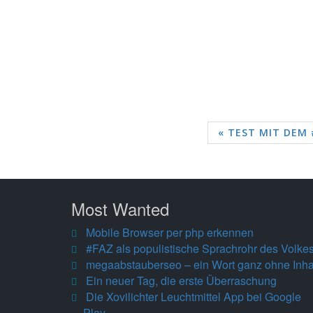
« TEST MIT DEM
Most Wanted
Mobile Browser per php erkennen
#FAZ als populistische Sprachrohr des Volke
megaabstauberseo – ein Wort ganz ohne Inha
Ein neuer Tag, die erste Überraschung
Die Xovilichter Leuchtmittel App bei Google
Play