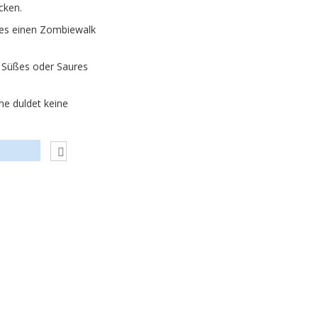
cken.
ges einen Zombiewalk
m Süßes oder Saures
he duldet keine