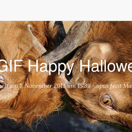
ste. Mit der Nutzung unserer Dienste erklären Sie sich damit einversta
GIF Happy Hallow
zelt am
1. November 2013 um 15:39
-
opus fecit
Man