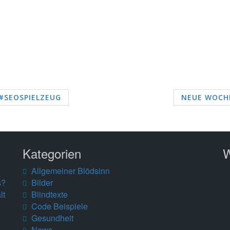
 #SEOSPIELZEUG
NEUE WOCHE
Kategorien
W
Allgemeiner Blödsinn
s?
Bilder
lt
Blindtexte
Code Beispiele
Gesundheit
News