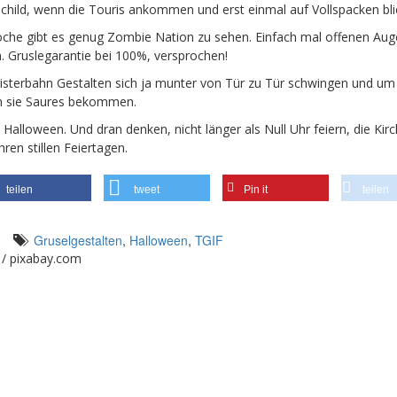
schild, wenn die Touris ankommen und erst einmal auf Vollspacken bli
oche gibt es genug Zombie Nation zu sehen. Einfach mal offenen Au
. Gruslegarantie bei 100%, versprochen!
isterbahn Gestalten sich ja munter von Tür zu Tür schwingen und u
en sie Saures bekommen.
Halloween. Und dran denken, nicht länger als Null Uhr feiern, die Kirc
ren stillen Feiertagen.
teilen
tweet
Pin it
teilen
Gruselgestalten
,
Halloween
,
TGIF
r / pixabay.com