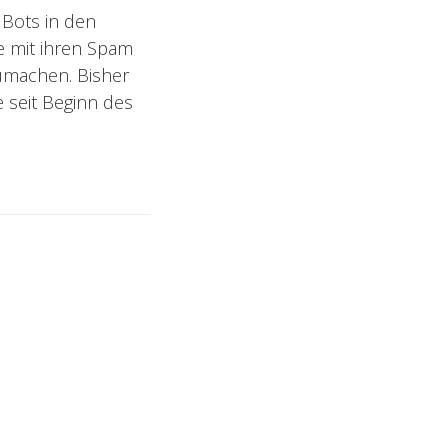
 Bots in den
e mit ihren Spam
umachen. Bisher
 seit Beginn des