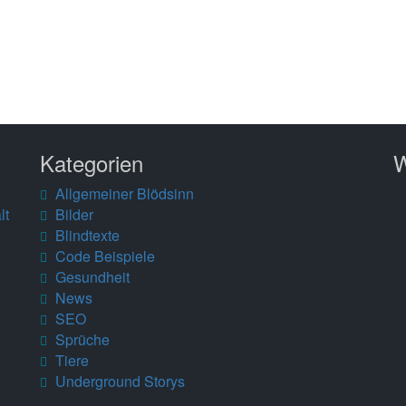
Kategorien
W
Allgemeiner Blödsinn
lt
Bilder
Blindtexte
Code Beispiele
Gesundheit
News
SEO
Sprüche
Tiere
Underground Storys