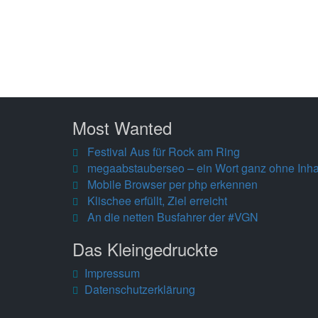
Most Wanted
Festival Aus für Rock am Ring
megaabstauberseo – ein Wort ganz ohne Inha
Mobile Browser per php erkennen
Klischee erfüllt, Ziel erreicht
An die netten Busfahrer der #VGN
Das Kleingedruckte
Impressum
Datenschutzerklärung