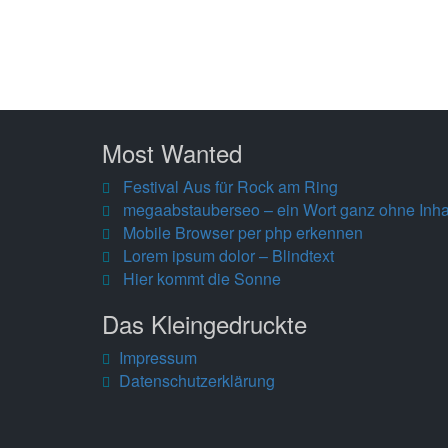
Most Wanted
Festival Aus für Rock am Ring
megaabstauberseo – ein Wort ganz ohne Inha
Mobile Browser per php erkennen
Lorem ipsum dolor – Blindtext
Hier kommt die Sonne
Das Kleingedruckte
Impressum
Datenschutzerklärung