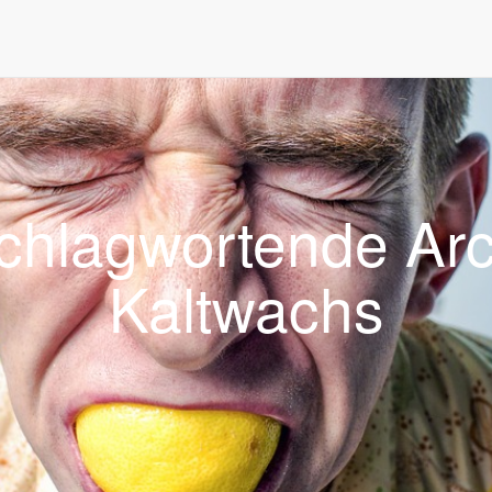
ste. Mit der Nutzung unserer Dienste erklären Sie sich damit einversta
chlagwortende Arc
Kaltwachs