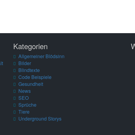
Kategorien
W
Allgemeiner Blödsinn
lt
Bilder
Blindtexte
Code Beispiele
Gesundheit
News
SEO
Sprüche
Tiere
Underground Storys