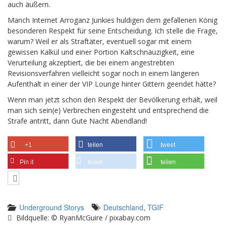
auch äußern.
Manch Internet Arroganz Junkies huldigen dem gefallenen König
besonderen Respekt für seine Entscheidung. Ich stelle die Frage,
warum? Weil er als Straftäter, eventuell sogar mit einem
gewissen Kalkül und einer Portion Kaltschnäuzigkeit, eine
Verurteilung akzeptiert, die bei einem angestrebten
Revisionsverfahren vielleicht sogar noch in einem längeren
Aufenthalt in einer der VIP Lounge hinter Gittern geendet hätte?
Wenn man jetzt schon den Respekt der Bevölkerung erhält, weil
man sich sein(e) Verbrechen eingesteht und entsprechend die
Strafe antritt, dann Gute Nacht Abendland!
+1
teilen
tweet
Pin it
teilen
teilen
Underground Storys
Deutschland
,
TGIF
Bildquelle: © RyanMcGuire / pixabay.com