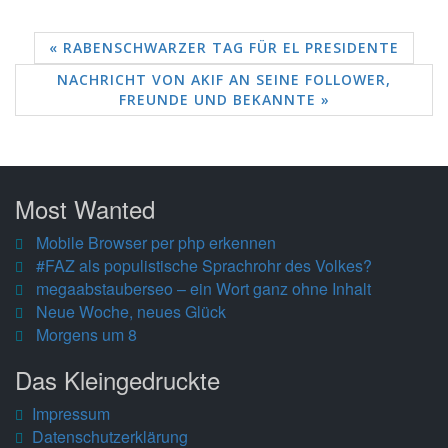
« RABENSCHWARZER TAG FÜR EL PRESIDENTE
NACHRICHT VON AKIF AN SEINE FOLLOWER,
FREUNDE UND BEKANNTE »
Most Wanted
Mobile Browser per php erkennen
#FAZ als populistische Sprachrohr des Volkes?
megaabstauberseo – ein Wort ganz ohne Inhalt
Neue Woche, neues Glück
Morgens um 8
Das Kleingedruckte
Impressum
Datenschutzerklärung