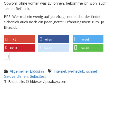
Obwohl, ohne vorher was zu löhnen, bekomme ich wohl auch
keinen Ref-Link.
PPS: Wer mal ein wenig auf gutefrage.net sucht, der findet
sicherlich auch noch ein paar „nette“ Erfahrungswert zum JV
Eliteclub.
+1
teilen
tweet
Pin it
teilen
teilen
Allgemeiner Blödsinn
Internet
,
jveliteclub
,
schnell
Geldverdienen
,
Selbsttest
Bildquelle: © hbieser / pixabay.com